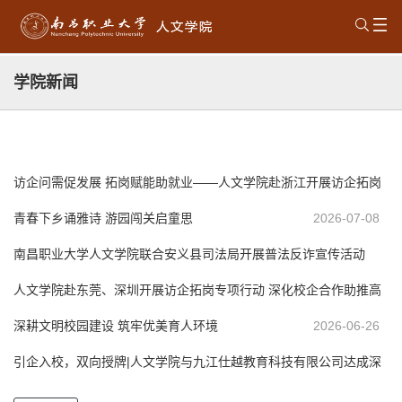
学院新闻
访企问需促发展 拓岗赋能助就业——人文学院赴浙江开展访企拓岗
专项行动
青春下乡诵雅诗 游园闯关启童思
2026-07-27
2026-07-08
南昌职业大学人文学院联合安义县司法局开展普法反诈宣传活动
人文学院赴东莞、深圳开展访企拓岗专项行动 深化校企合作助推高
2026-07-08
质量就业
深耕文明校园建设 筑牢优美育人环境
2026-07-05
2026-06-26
引企入校，双向授牌|人文学院与九江仕越教育科技有限公司达成深
度合作
2026-06-24