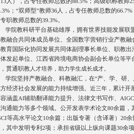
13人），占专任教师总数的88.5%；高级职称教师
6.3%；“双师型”教师36人，占专任教师总数的66.
专职教师总数的39.3%。
教科研平台基础雄厚，拥有世界技能发展联
学院
产教融合共同体成员单位、全国数字营销行业产教融
业教育国际化协同发展共同体副理事长单位、职教出海
同体发起单位、江西省跨境电商协会副会长单位
等平
，贯通职教
人才培养，助力学生成长成才。
学
坚持产教融合、科教融汇，在
产、学、研、
院
“
地方经济社会发展的能力持续增强。
累计开
近三年，
内容涵盖
辅助翻译能力提升、法律文书写作、
AIG
AI
化沟通能力等多个领域。公开发表
论文
8
余篇，
学术
0
SCI
等高水平论文
10
余篇；出版专著（含译著）
20
余
项
，其中发明专利
2
项
；承担
级以上纵向课题
30
余
省