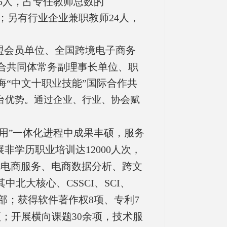
25人，占专任教师总数的
7%；另有行业企业兼职教师24人，
盟会员单位、全国跨境电子商务
合共同体常务副理事长单位、职
“中文十职业技能”国际合作共
台优势。
通过企业、行业、协会赋
用
一体化进程中成果丰硕，服务
”
展非学历职业培训
达
12000
人次
，
C
电商服务、电商数据分析、跨文
其中北大核心、
CSSCI
、
SCI
、
部；获得软件著作权
项、专利
7
8
项；开展横向课题
余项，技术服
30