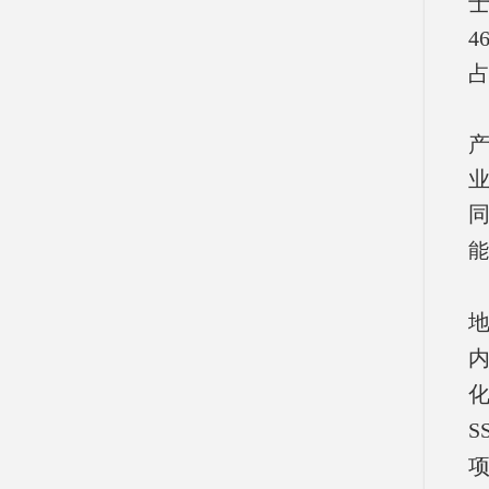
士
4
占
能
S